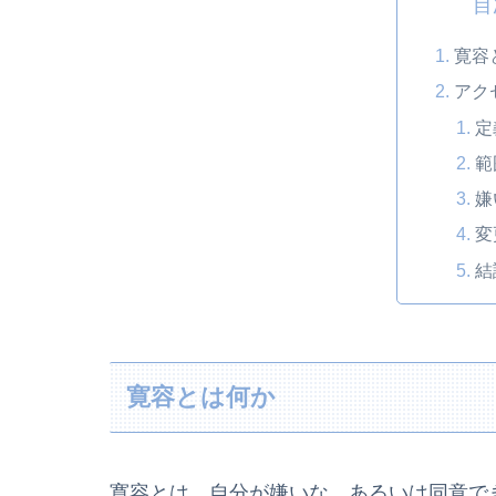
目
寛容
アク
定
範
嫌
変
結
寛容とは何か
寛容とは、自分が嫌いな、あるいは同意で