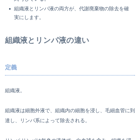
組織液とリンパ液の両方が、代謝廃棄物の除去を確
実にします。
組織液とリンパ液の違い
定義
組織液。
組織液は細胞外液で、組織内の細胞を浸し、毛細血管に到
達し、リンパ系によって除去される。