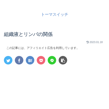
トーマスイッチ
組織液とリンパの関係
2023.01.18
この記事には、アフィリエイト広告を利用しています。