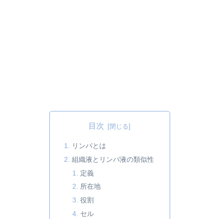
目次
リンパとは
組織液とリンパ液の類似性
定義
所在地
役割
セル