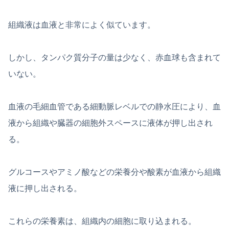
組織液は血液と非常によく似ています。
しかし、タンパク質分子の量は少なく、赤血球も含まれて
いない。
血液の毛細血管である細動脈レベルでの静水圧により、血
液から組織や臓器の細胞外スペースに液体が押し出され
る。
グルコースやアミノ酸などの栄養分や酸素が血液から組織
液に押し出される。
これらの栄養素は、組織内の細胞に取り込まれる。