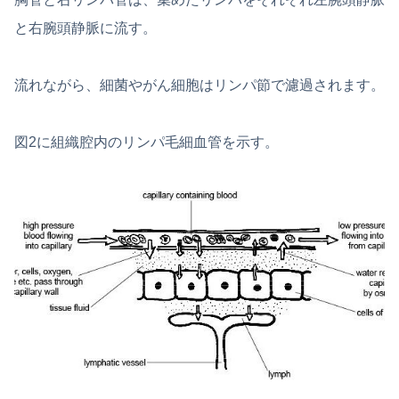
と右腕頭静脈に流す。
流れながら、細菌やがん細胞はリンパ節で濾過されます。
図2に組織腔内のリンパ毛細血管を示す。