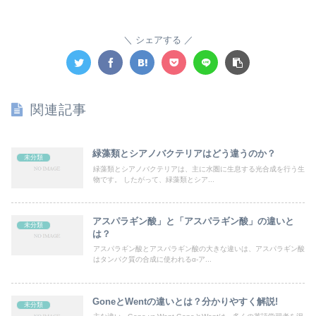
シェアする
関連記事
緑藻類とシアノバクテリアはどう違うのか？
未分類
緑藻類とシアノバクテリアは、主に水圏に生息する光合成を行う生
物です。 したがって、緑藻類とシア...
アスパラギン酸」と「アスパラギン酸」の違いと
未分類
は？
アスパラギン酸とアスパラギン酸の大きな違いは、アスパラギン酸
はタンパク質の合成に使われるα-ア...
GoneとWentの違いとは？分かりやすく解説!
未分類