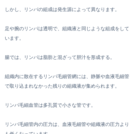
しかし、リンパの組成は発生源によって異なります。
足や腕のリンパは透明で、組織液と同じような組成をして
います。
腸では、リンパは脂肪と混ざって胆汁を形成する。
組織内に散在するリンパ毛細管網には、静脈や血液毛細管
で取り込まれなかった残りの組織液が集められます。
リンパ毛細血管は多孔質で小さな管です。
リンパ毛細管内の圧力は、血液毛細管や組織液の圧力より
も低くなっています。