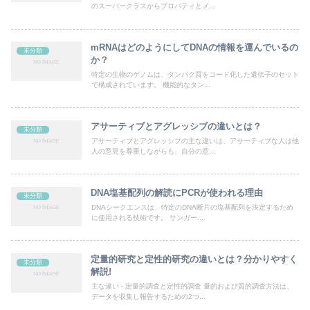
のスーパークラスからプロパティとメ...
mRNAはどのようにしてDNAの情報を運んでいるの
未分類
か？
特定の生物のゲノムは、タンパク質をコード化した遺伝子のセット
で構成されています。 機能的なタン...
アサーティブとアグレッシブの違いとは？
未分類
アサーティブとアグレッシブの主な違いは、アサーティブな人は他
人の意見を尊重しながらも、自分の意...
DNA塩基配列の解読にPCRが使われる理由
未分類
DNAシークエンスは、特定のDNA断片の塩基配列を決定するため
に使用される技術です。 サンガー...
定量的研究と定性的研究の違いとは？分かりやすく
未分類
解説!
主な違い - 定量的調査と定性的調査 量的および質的調査方法は、
データを収集し報告するための2つ...