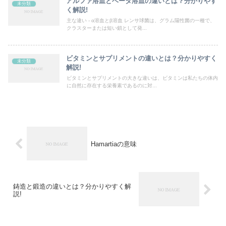
アルファ溶血とベータ溶血の違いとは？分かりやす
未分類
く解説!
主な違い - α溶血とβ溶血 レンサ球菌は、グラム陽性菌の一種で、
クラスターまたは短い鎖として発...
ビタミンとサプリメントの違いとは？分かりやすく
未分類
解説!
ビタミンとサプリメントの大きな違いは、ビタミンは私たちの体内
に自然に存在する栄養素であるのに対...
Hamartiaの意味
鋳造と鍛造の違いとは？分かりやすく解
説!