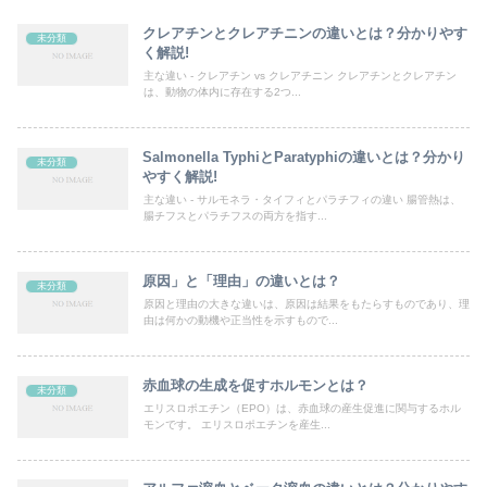
クレアチンとクレアチニンの違いとは？分かりやす
未分類
く解説!
主な違い - クレアチン vs クレアチニン クレアチンとクレアチン
は、動物の体内に存在する2つ...
Salmonella TyphiとParatyphiの違いとは？分かり
未分類
やすく解説!
主な違い - サルモネラ・タイフィとパラチフィの違い 腸管熱は、
腸チフスとパラチフスの両方を指す...
原因」と「理由」の違いとは？
未分類
原因と理由の大きな違いは、原因は結果をもたらすものであり、理
由は何かの動機や正当性を示すもので...
赤血球の生成を促すホルモンとは？
未分類
エリスロポエチン（EPO）は、赤血球の産生促進に関与するホル
モンです。 エリスロポエチンを産生...