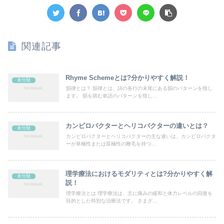
関連記事
Rhyme Schemeとは?分かりやすく解説！
未分類
韻律とは？ 韻律とは、詩の各行の末尾にある韻のパターンを指し
ます。 韻を踏む単語のパターンを指し...
カンピロバクターとヘリコバクターの違いとは？
未分類
カンピロバクターとヘリコバクターの主な違いは、カンピロバクタ
ーが単極性または双極性の鞭毛を持つ...
理学療法におけるモダリティとは?分かりやすく解
未分類
説！
理学療法とは 理学療法は、主に痛みの緩和と体力レベルの回復を
目的とした特別な治療法です。 さまざ...