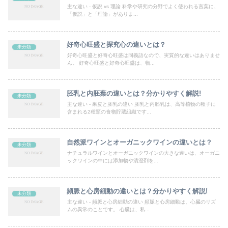
主な違い - 仮説 vs 理論 科学や研究の分野でよく使われる言葉に、
「仮説」と「理論」がありま...
好奇心旺盛と探究心の違いとは？
未分類
好奇心旺盛と好奇心旺盛は同義語なので、実質的な違いはありませ
ん。 好奇心旺盛と好奇心旺盛は、物...
胚乳と内胚葉の違いとは？分かりやすく解説!
未分類
主な違い - 果皮と胚乳の違い 胚乳と内胚乳は、高等植物の種子に
含まれる2種類の食物貯蔵組織です...
自然派ワインとオーガニックワインの違いとは？
未分類
ナチュラルワインとオーガニックワインの大きな違いは、オーガニ
ックワインの中には添加物や清澄剤を...
頻脈と心房細動の違いとは？分かりやすく解説!
未分類
主な違い - 頻脈と心房細動の違い 頻脈と心房細動は、心臓のリズ
ムの異常のことです。 心臓は、私...