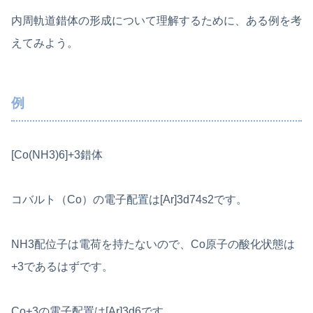
内周軌道錯体の形成について理解するために、ある例を考
えてみよう。
例
[Co(NH3)6]+3錯体
コバルト（Co）の電子配置は[Ar]3d74s2です。
NH3配位子は電荷を持たないので、Co原子の酸化状態は
+3であるはずです。
Co+3の電子配置は[Ar]3d6です。