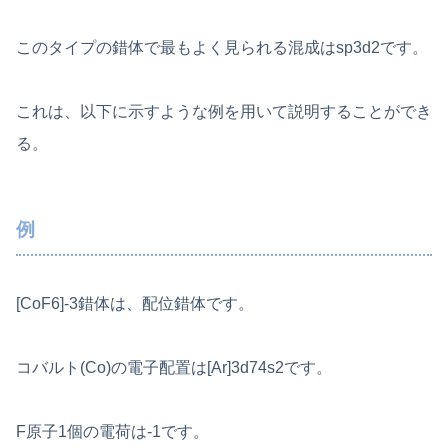
このタイプの錯体で最もよく見られる混成はsp3d2です。
これは、以下に示すような例を用いて説明することができ
る。
例
[CoF6]-3錯体は、配位錯体です。
コバルト(Co)の電子配置は[Ar]3d74s2です。
F原子1個の電荷は-1です。