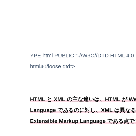
YPE html PUBLIC “-//W3C//DTD HTML 4.0 Tr
html40/loose.dtd”>
HTML と XML の主な違いは、HTML が We
Language であるのに対し、XML は
Extensible Markup Language である点