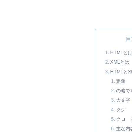
目
HTMLと
XMLとは
HTMLと
定義
の略で
大文字
タグ
クロー
主な内