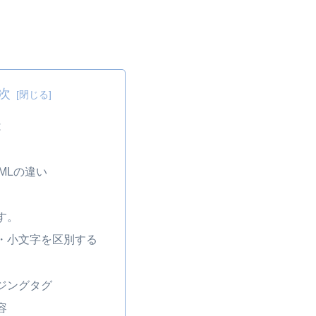
次
は
XMLの違い
す。
・小文字を区別する
ジングタグ
容