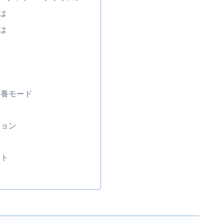
は
は
栄養モード
ション
クト