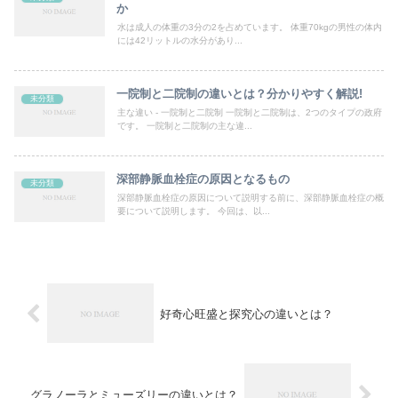
か
水は成人の体重の3分の2を占めています。 体重70kgの男性の体内
には42リットルの水分があり...
一院制と二院制の違いとは？分かりやすく解説!
未分類
主な違い - 一院制と二院制 一院制と二院制は、2つのタイプの政府
です。 一院制と二院制の主な違...
深部静脈血栓症の原因となるもの
未分類
深部静脈血栓症の原因について説明する前に、深部静脈血栓症の概
要について説明します。 今回は、以...
好奇心旺盛と探究心の違いとは？
グラノーラとミューズリーの違いとは？