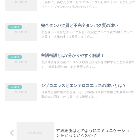
一般的に、あなたがサービスプロバイダからポストペイドまたはプ
リペイドプランのいずれかのモバイル...
完全タンパク質と不完全タンパク質の違い
未分類
主な違い - 完全なタンパク質と不完全なタンパク質の違い タンパ
ク質は、人体の中で2番目に多く存...
主語補語とは?分かりやすく解説！
未分類
主語補語を見る前に、リンク動詞とは何かを理解することが重要で
す。 連結動詞とは、ある状態を表す...
シゾコエラスとエンテロコエラスの違いとは？
未分類
分裂型と腸骨型の主な違いは、分裂型は最初に腔体と中胚葉が中胚
葉組織の固まりから発生する状態であ...
神経細胞はどのようにコミュニケーショ
ンをとっているのか？