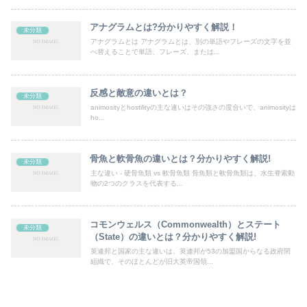
アナグラムとは?分かりやすく解説！
未分類
アナグラムとは アナグラムとは、別の単語やフレーズの文字を並
べ替えることで単語、フレーズ、または...
反感と敵意の違いとは？
未分類
animosityとhostilityの主な違いはその強さの度合いで、animosityは
ho...
骨魚と軟骨魚の違いとは？分かりやすく解説!
未分類
主な違い - 硬骨魚類 vs 軟骨魚類 骨魚類と軟骨魚類は、水生脊索動
物の2つのクラスを代表する...
コモンウェルス（Commonwealth）とステート
未分類
（State）の違いとは？分かりやすく解説!
英連邦と国家の主な違いは、英連邦が53の加盟国からなる政府間
組織で、そのほとんどが旧大英帝国領...