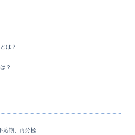
点とは？
とは？
不応期、再分極