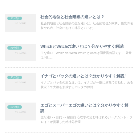
社会的地位と社会階級の違いとは？
未分類
社会的地位と社会階級の主な違いは、社会的地位が家柄、職業の名
誉や名声、社会における地位といった...
WhichとWitchの違いとは？分かりやすく解説!
未分類
主な違い - Which vs Witch Whichとwitchは同音異義語です。 発音
は同じ...
イナゴとバッタの違いとは？分かりやすく解説!
未分類
イナゴとバッタの主な違いは、イナゴが一般に単独で行動し、ある
状況下で大群を形成するバッタの仲間...
エゴとスーパーエゴの違いとは？分かりやすく解
未分類
説!
主な違い - 自我 vs 超自我 心理学の父と呼ばれるジークムント・フ
ロイトが提唱した精神分析理...