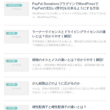
PayPal DonationsプラグインでWordPressで
WordPress
PayPalの支払い(寄付)を出来るようにする方法
WordPressブログの新しいマネタイズ方法をお探しですか？それな
ら、WordPressでPay...
ラーナーライセンスとドライビングライセンスの違
未分類
いとは？分かりやすく解説!
学習者免許と運転免許の主な違いは、運転免許は特定の個人が公道
で1種類以上の電動車両を運転するこ...
植物のオスとメスの違いとは？分かりやすく解説!
未分類
主な違い - 雄性植物と雌性植物 雄花と雌花は、顕花植物の胞子体
に見られる2種類の性形態です。 ...
がん細胞はどのように広がるのか
未分類
がんは、DNAの突然変異（上記の遺伝子の1つ以上に何らかの障害
がある）によって操作された欠陥の...
雄性配偶子と雌性配偶子の違いとは？
未分類