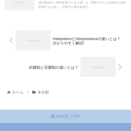
雄性配偶子と雌性配偶子の主な違いは、微胞子または花粉粒が雄性
配偶子を生成し、巨胞子が雌性配偶子...
InterpretiveとInterpretativeの違いとは？
分かりやすく解説!
封建制と荘園制の違いとは？
ホーム
未分類
PAGE TOP