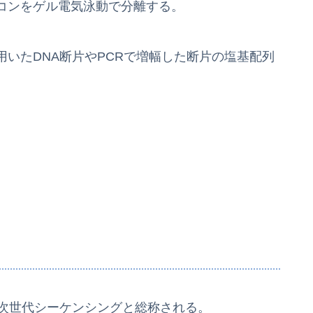
コンをゲル電気泳動で分離する。
いたDNA断片やPCRで増幅した断片の塩基配列
、次世代シーケンシングと総称される。