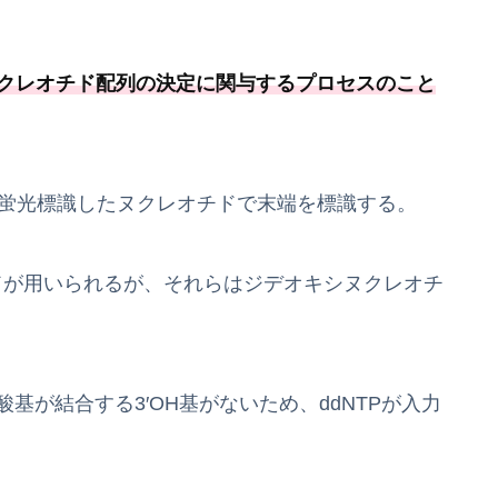
ヌクレオチド配列の決定に関与するプロセスのこと
り蛍光標識したヌクレオチドで末端を標識する。
ドが用いられるが、それらはジデオキシヌクレオチ
酸基が結合する3′OH基がないため、ddNTPが入力