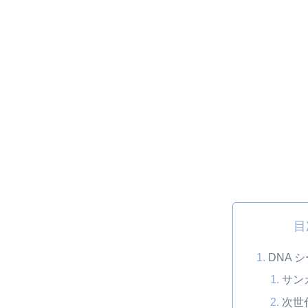
目
DNA 
サン
次世