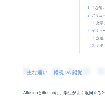
主な違い 
アリュ
文学
イリュ
定義
カテ
主な違い – 錯視 vs 錯覚
Allusionとillusionは、学生がよく混同