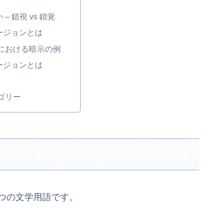
– 錯視 vs 錯覚
ージョンとは
における暗示の例
ージョンとは
ゴリー
する2つの文学用語です。