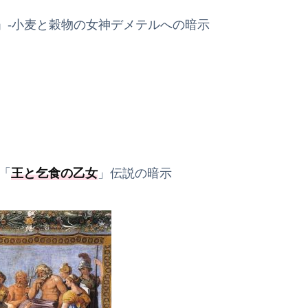
」-小麦と穀物の女神デメテルへの暗示
「
王と乞食の乙女
」伝説の暗示