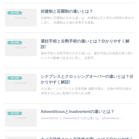
封建制と荘園制の違いとは？
未分類
封建制と荘園制の大きな違いは、封建制は王と領主の関係を表すの
に対し、荘園制は土地を所有する貴族...
避妊手術と去勢手術の違いとは？分かりやすく解
未分類
説!
避妊手術と去勢手術の大きな違いは、避妊手術は生殖器を取り除い
たメスの動物であるのに対し、去勢手...
シナプシスとクロッシングオーバーの違いとは？分
未分類
かりやすく解説!
主な違い - シナプシスと交差現象 減数分裂は、生物の有性生殖を
実現するために配偶子が作られる際...
AdventitiousとInadvertentの違いとは？
未分類
adventitious と inadvertent の主な違いは、adventitious ...