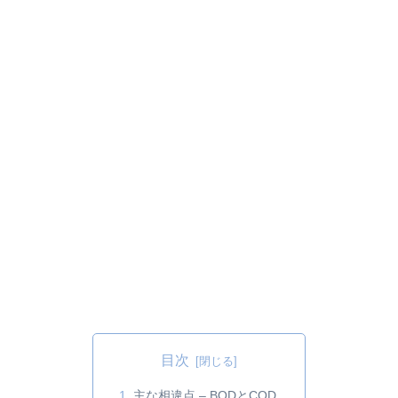
目次
主な相違点 – BODとCOD