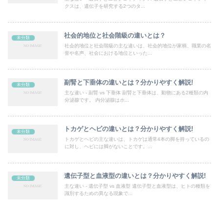
クスは、遺伝子を研究する2つのタ...
社会的地位と社会階級の違いとは？
未分類
社会的地位と社会階級の主な違いは、社会的地位が家柄、職業の名
誉や名声、社会における地位といった...
副腎と下垂体の違いとは？分かりやすく解説!
未分類
主な違い - 副腎 vs 下垂体 副腎と下垂体は、動物にある2種類の内
分泌腺です。 内分泌腺はホ...
トカゲとヘビの違いとは？分かりやすく解説!
未分類
トカゲとヘビの主な違いは、トカゲは通常4本の脚を持っているの
に対し、ヘビには脚がないことです。...
遺伝子型と血液型の違いとは？分かりやすく解説!
未分類
主な違い - 遺伝子型 vs 血液型 遺伝子型と血液型は、ヒトの種類を
識別するための異なる現象で...