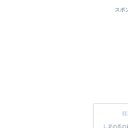
スポ
目
足の爪の