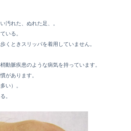
ない汚れた、ぬれた足、。
いている。
を歩くときスリッパを着用していません。
末梢動脈疾患のような病気を持っています。
習慣があります。
に多い）。
する。