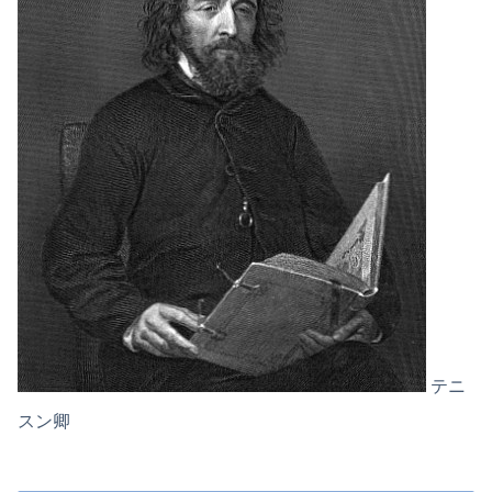
テニ
スン卿