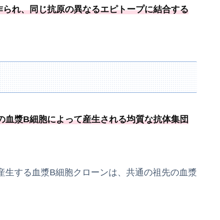
作られ、
同じ抗原の異なるエピトープに結合する
の血漿B細胞によって産生される均質な抗体集団
産生する血漿B細胞クローンは、共通の祖先の血漿