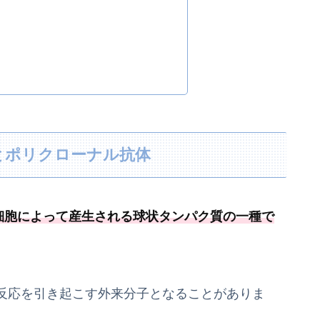
体とポリクローナル抗体
細胞によって産生される球状タンパク質の一種
で
反応を引き起こす外来分子となることがありま