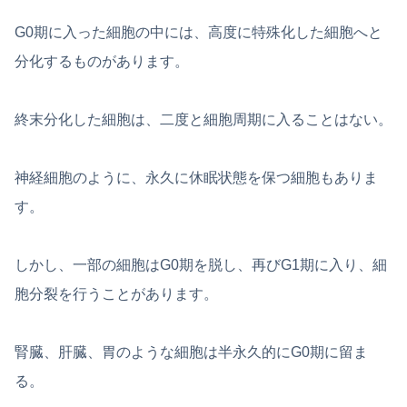
G0期に入った細胞の中には、高度に特殊化した細胞へと
分化するものがあります。
終末分化した細胞は、二度と細胞周期に入ることはない。
神経細胞のように、永久に休眠状態を保つ細胞もありま
す。
しかし、一部の細胞はG0期を脱し、再びG1期に入り、細
胞分裂を行うことがあります。
腎臓、肝臓、胃のような細胞は半永久的にG0期に留ま
る。