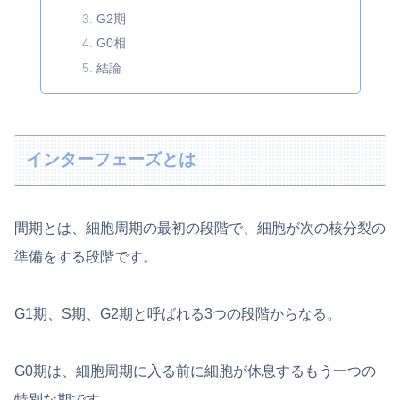
G2期
G0相
結論
インターフェーズとは
間期とは、細胞周期の最初の段階で、細胞が次の核分裂の
準備をする段階です。
G1期、S期、G2期と呼ばれる3つの段階からなる。
G0期は、細胞周期に入る前に細胞が休息するもう一つの
特別な期です。