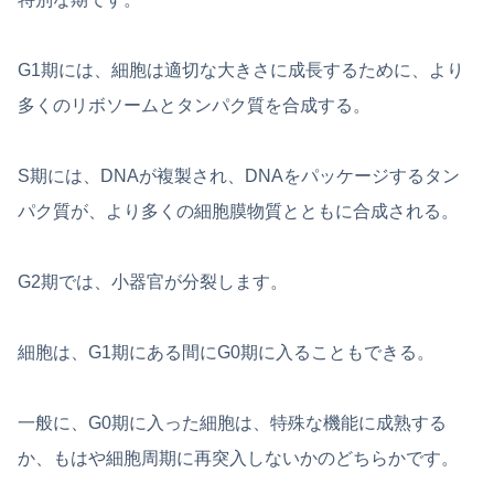
G1期には、細胞は適切な大きさに成長するために、より
多くのリボソームとタンパク質を合成する。
S期には、DNAが複製され、DNAをパッケージするタン
パク質が、より多くの細胞膜物質とともに合成される。
G2期では、小器官が分裂します。
細胞は、G1期にある間にG0期に入ることもできる。
一般に、G0期に入った細胞は、特殊な機能に成熟する
か、もはや細胞周期に再突入しないかのどちらかです。