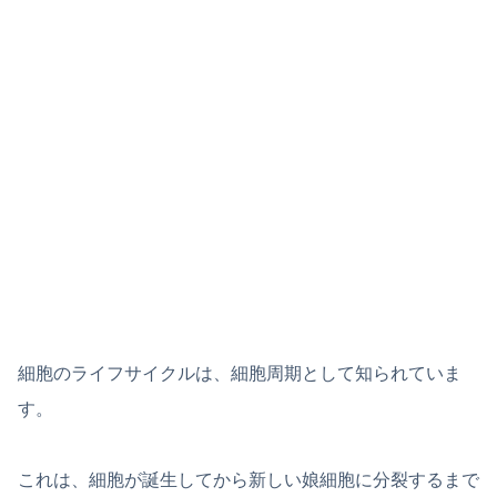
細胞のライフサイクルは、細胞周期として知られていま
す。
これは、細胞が誕生してから新しい娘細胞に分裂するまで