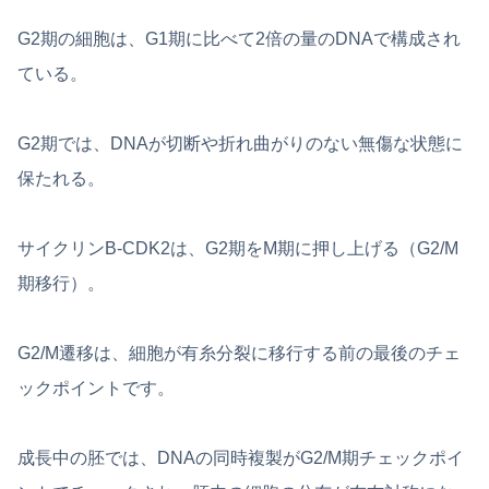
G2期の細胞は、G1期に比べて2倍の量のDNAで構成され
ている。
G2期では、DNAが切断や折れ曲がりのない無傷な状態に
保たれる。
サイクリンB-CDK2は、G2期をM期に押し上げる（G2/M
期移行）。
G2/M遷移は、細胞が有糸分裂に移行する前の最後のチェ
ックポイントです。
成長中の胚では、DNAの同時複製がG2/M期チェックポイ