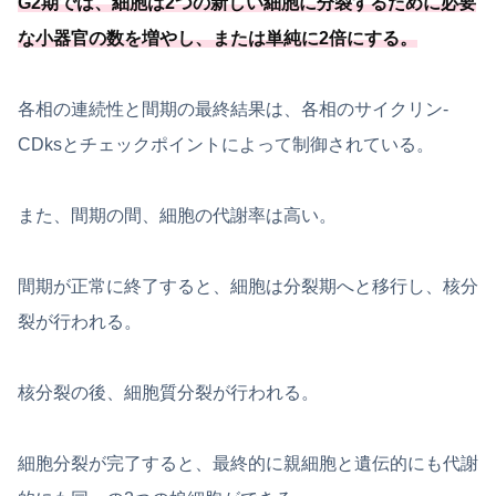
G2期では、
細胞は2つの新しい細胞に分裂するために必要
な小器官の数を増やし、または単純に2倍にする
。
各相の連続性と間期の最終結果は、各相のサイクリン-
CDksとチェックポイントによって制御されている。
また、間期の間、細胞の代謝率は高い。
間期が正常に終了すると、細胞は分裂期へと移行し、核分
裂が行われる。
核分裂の後、細胞質分裂が行われる。
細胞分裂が完了すると、最終的に親細胞と遺伝的にも代謝