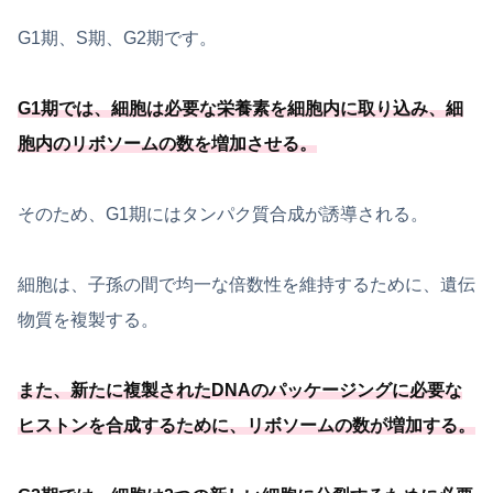
G1期、S期、G2期です。
G1期では、
細胞は必要
な栄養素を細胞内に取り込み、細
胞内のリボソームの数を増加させる
。
そのため、G1期にはタンパク質合成が誘導される。
細胞は、子孫の間で均一な倍数性を維持するために、遺伝
物質を複製する。
また、
新たに複製されたDNAのパッケージングに必要
な
ヒストンを合成するために、リボソームの数が増加する
。