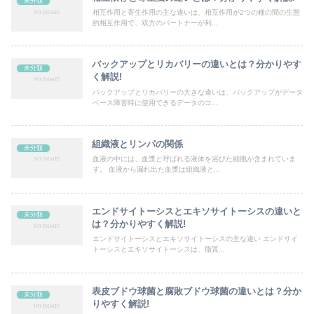
未分類
相互作用と寄生作用の主な違いは、相互作用が2つの種の間の生態
的相互作用で、双方のパートナーが利...
バックアップとリカバリーの違いとは？分かりやす
未分類
く解説!
バックアップとリカバリーの大きな違いは、バックアップがデータ
ベース障害時に使用できるデータのコ...
組織液とリンパの関係
未分類
血液の中には、血漿と呼ばれる液体を浴びた細胞が含まれていま
す。 血液から漏れ出た血漿は組織液と...
エンドサイトーシスとエキソサイトーシスの違いと
未分類
は？分かりやすく解説!
エンドサイトーシスとエキソサイトーシスの主な違い エンドサイ
トーシスとエキソサイトーシスは、脂質...
表皮ブドウ球菌と腐敗ブドウ球菌の違いとは？分か
未分類
りやすく解説!