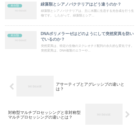
緑藻類とシアノバクテリアはどう違うのか？
未分類
緑藻類とシアノバクテリアは、主に水圏に生息する光合成を行う生
物です。 したがって、緑藻類とシア...
DNAポリメラーゼはどのようにして突然変異を防い
未分類
でいるのか？
突然変異は、特定の生物のヌクレオチド配列の永久的な変化です。
突然変異は、DNA複製のエラーや...
アサーティブとアグレッシブの違いと
は？
対称型マルチプロセッシングと非対称型
マルチプロセッシングの違いとは？