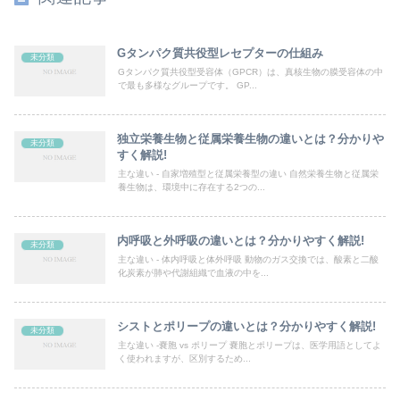
Gタンパク質共役型レセプターの仕組み
未分類
Gタンパク質共役型受容体（GPCR）は、真核生物の膜受容体の中
で最も多様なグループです。 GP...
独立栄養生物と従属栄養生物の違いとは？分かりや
未分類
すく解説!
主な違い - 自家増殖型と従属栄養型の違い 自然栄養生物と従属栄
養生物は、環境中に存在する2つの...
内呼吸と外呼吸の違いとは？分かりやすく解説!
未分類
主な違い - 体内呼吸と体外呼吸 動物のガス交換では、酸素と二酸
化炭素が肺や代謝組織で血液の中を...
シストとポリープの違いとは？分かりやすく解説!
未分類
主な違い -嚢胞 vs ポリープ 嚢胞とポリープは、医学用語としてよ
く使われますが、区別するため...