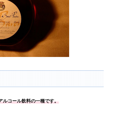
アルコール飲料の一種
です
。