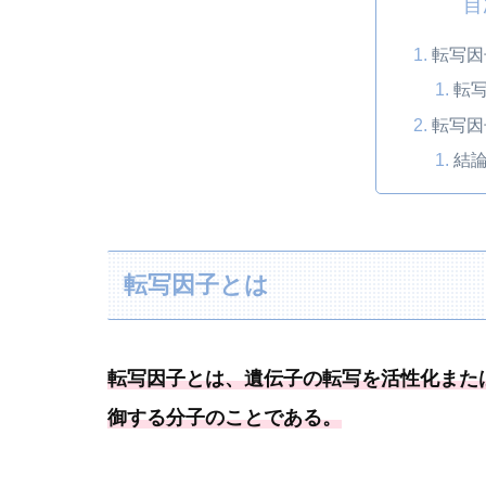
目
転写因
転
転写因
結
転写因子とは
転写因子とは、遺伝子の転写を活性化また
御する分子のことである
。