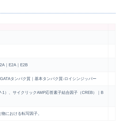
A｜E2A｜E2B
ATAタンパク質｜基本タンパク質-ロイシンジッパー
-1）、サイクリックAMP応答素子結合因子（CREB）｜Β
)｜原核生物における転写因子。