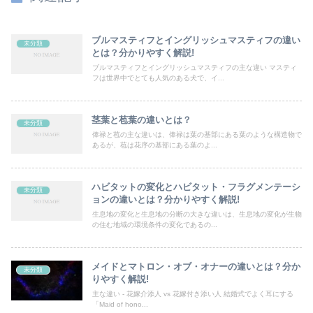
ブルマスティフとイングリッシュマスティフの違い
未分類
とは？分かりやすく解説!
ブルマスティフとイングリッシュマスティフの主な違い マスティ
フは世界中でとても人気のある犬で、イ...
茎葉と苞葉の違いとは？
未分類
俸禄と苞の主な違いは、俸禄は葉の基部にある葉のような構造物で
あるが、苞は花序の基部にある葉のよ...
ハビタットの変化とハビタット・フラグメンテーシ
未分類
ョンの違いとは？分かりやすく解説!
生息地の変化と生息地の分断の大きな違いは、生息地の変化が生物
の住む地域の環境条件の変化であるの...
メイドとマトロン・オブ・オナーの違いとは？分か
未分類
りやすく解説!
主な違い - 花嫁介添人 vs 花嫁付き添い人 結婚式でよく耳にする
「Maid of hono...