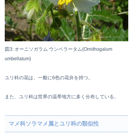
図3: オーニソガラム ウンベラータム(Ornithogalum
umbellatum)
ユリ科の花は、一般に6色の花弁を持つ。
また、ユリ科は世界の温帯地方に多く分布している。
マメ科ソラマメ属とユリ科の類似性