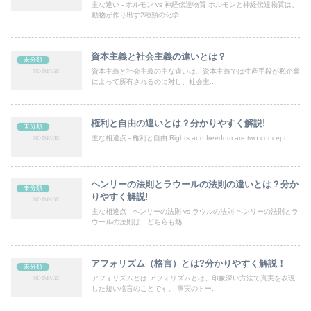
主な違い - ホルモン vs 神経伝達物質 ホルモンと神経伝達物質は、
動物が作り出す2種類の化学...
資本主義と社会主義の違いとは？
未分類
資本主義と社会主義の主な違いは、資本主義では生産手段が私企業
によって所有されるのに対し、社会主...
権利と自由の違いとは？分かりやすく解説!
未分類
主な相違点 - 権利と自由 Rights and freedom are two concept...
ヘンリーの法則とラウールの法則の違いとは？分か
未分類
りやすく解説!
主な相違点 - ヘンリーの法則 vs ラウルの法則 ヘンリーの法則とラ
ウールの法則は、どちらも熱...
アフォリズム（格言）とは?分かりやすく解説！
未分類
アフォリズムとは アフォリズムとは、印象深い方法で真実を表現
した短い格言のことです。 事実のトー...