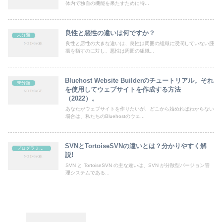
体内で独自の機能を果たすために特...
良性と悪性の違いは何ですか？
未分類
良性と悪性の大きな違いは、良性は周囲の組織に浸潤していない腫
瘍を指すのに対し、悪性は周囲の組織...
Bluehost Website Builderのチュートリアル。それ
未分類
を使用してウェブサイトを作成する方法
（2022）。
あなたがウェブサイトを作りたいが、どこから始めればわからない
場合は、私たちのBluehostのウェ...
SVNとTortoiseSVNの違いとは？分かりやすく解
プログラミング
説!
SVN と TortoiseSVN の主な違いは、SVN が分散型バージョン管
理システムである...