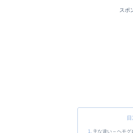
スポ
目
主な違い – ヘモ