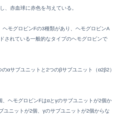
在し、赤血球に赤色を与えている。
、ヘモグロビンFの3種類があり、ヘモグロビンA
コードされている一般的なタイプのヘモグロビンで
のαサブユニットと2つのβサブユニット（α2β2）
個、ヘモグロビンFはαとγのサブユニットが2個か
ブユニットが2個、γのサブユニットが2個からな