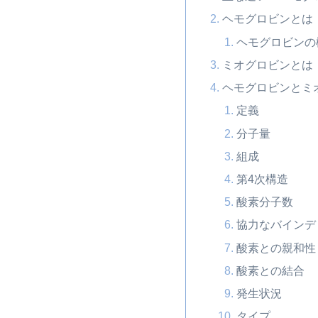
ヘモグロビンとは
ヘモグロビンの
ミオグロビンとは
ヘモグロビンとミ
定義
分子量
組成
第4次構造
酸素分子数
協力なバインデ
酸素との親和性
酸素との結合
発生状況
タイプ