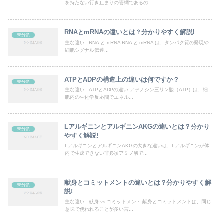
を持たない行き止まりの管網であるの...
RNAとmRNAの違いとは？分かりやすく解説!
未分類
主な違い - RNA と mRNA RNA と mRNA は、タンパク質の発現や
細胞シグナル伝達...
ATPとADPの構造上の違いは何ですか？
未分類
主な違い - ATPとADPの違い アデノシン三リン酸（ATP）は、細
胞内の生化学反応間でエネル...
LアルギニンとアルギニンAKGの違いとは？分かり
未分類
やすく解説!
LアルギニンとアルギニンAKGの大きな違いは、Lアルギニンが体
内で生成できない非必須アミノ酸で...
献身とコミットメントの違いとは？分かりやすく解
未分類
説!
主な違い - 献身 vs コミットメント 献身とコミットメントは、同じ
意味で使われることが多い言...