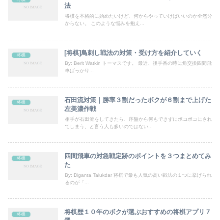
法
将棋を本格的に始めたいけど、何からやっていけばいいのか全然分
からない。 このような悩みを抱え...
[将棋]鳥刺し戦法の対策・受け方を紹介していく
将棋
By: Berit Watkin トーマスです。 最近、後手番の時に角交換四間飛
車ばっかり...
石田流対策｜勝率３割だったボクが６割まで上げた
将棋
左美濃作戦
相手が石田流をしてきたら、序盤から何もできずにボコボコにされ
てしまう、と言う人も多いのではない...
四間飛車の対急戦定跡のポイントを３つまとめてみ
将棋
た
By: Diganta Talukdar 将棋で最も人気の高い戦法の１つに挙げられ
るのが「...
将棋歴１０年のボクが選ぶおすすめの将棋アプリ７
将棋