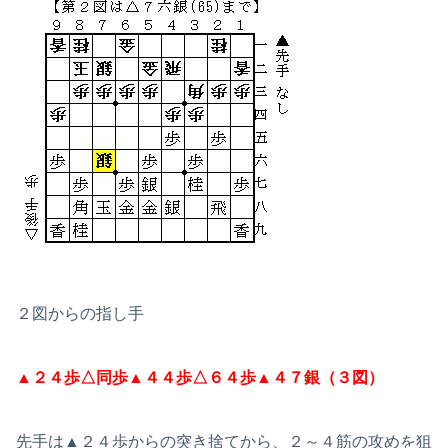
２図からの指し手
▲２４歩△同歩▲４４歩△６４歩▲４７銀（３図）
先手は▲２４歩からの突き捨てから、２～４筋の攻めを狙