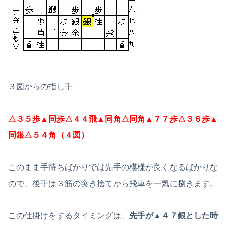
３図からの指し手
△３５歩▲同歩△４４飛▲同角△同角▲７７歩△３６歩▲
同銀△５４角（４図）
このまま手待ちばかりでは先手の模様が良くなるばかりな
ので、後手は３筋の突き捨てから飛車を一気に捌きます。
この仕掛けをするタイミングは、
先手が▲４７銀とした時