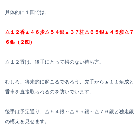
具体的に１図では、
△１２香▲４６歩△５４銀▲３７桂△６５銀▲４５歩△７
６銀（２図）
△１２香は、後手にとって損のない待ち方。
むしろ、将来的に起こるであろう、先手から▲１１角成と
香車を直接取られるのを防いでいます。
後手は予定通り、△５４銀～△６５銀～△７６銀と独走銀
の構えを見せます。