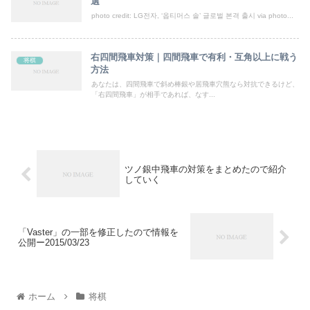
選
photo credit: LG전자, ‘옵티머스 솔’ 글로벌 본격 출시 via photo...
右四間飛車対策｜四間飛車で有利・互角以上に戦う
将棋
方法
あなたは、四間飛車で斜め棒銀や居飛車穴熊なら対抗できるけど、
「右四間飛車」が相手であれば、なす...
ツノ銀中飛車の対策をまとめたので紹介
していく
「Vaster」の一部を修正したので情報を
公開ー2015/03/23
ホーム
将棋