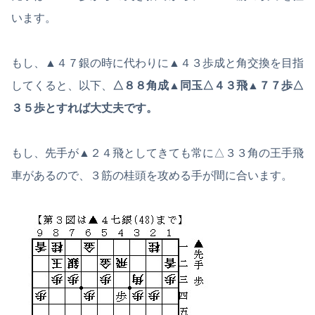
います。
もし、▲４７銀の時に代わりに▲４３歩成と角交換を目指
してくると、以下、
△８８角成▲同玉△４３飛▲７７歩△
３５歩とすれば大丈夫です。
もし、先手が▲２４飛としてきても常に△３３角の王手飛
車があるので、３筋の桂頭を攻める手が間に合います。