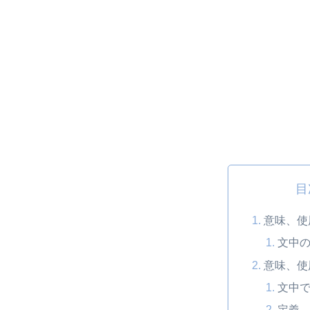
目
意味、使
文中の
意味、使
文中で
定義