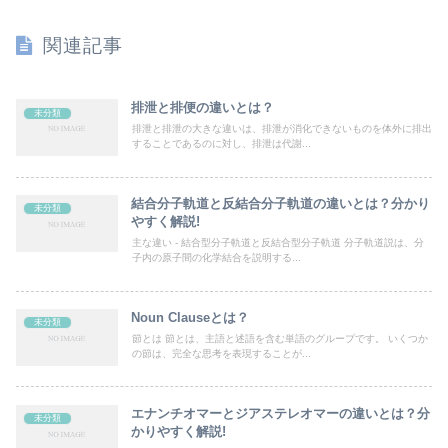
関連記事
排泄と排便の違いとは？
未分類
排泄と排泄の大きな違いは、排泄が消化できないものを体外に排出
することであるのに対し、排泄は代謝...
結合分子軌道と反結合分子軌道の違いとは？分かり
未分類
やすく解説!
主な違い - 結合型分子軌道と反結合型分子軌道 分子軌道説は、分
子内の原子間の化学結合を説明する...
Noun Clauseとは？
未分類
節とは 節とは、主語と述語を含む単語のグループです。 いくつか
の節は、完全な思考を表現することが...
エナンチオマーとジアステレオマーの違いとは？分
未分類
かりやすく解説!