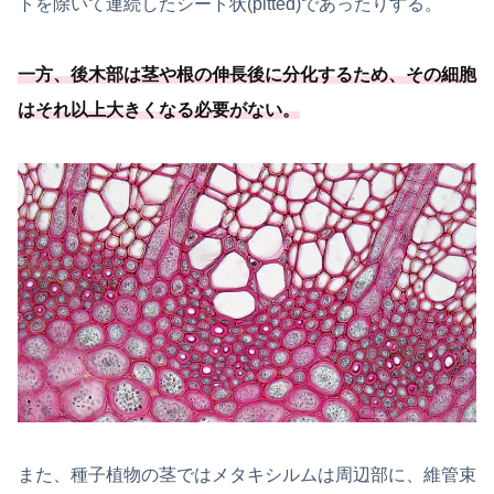
トを除いて連続したシート状(pitted)であったりする。
一方、後木部は茎や根の伸長後に分化するため、
その細胞
はそれ以上大きくなる必要
がない
。
また、種子植物の茎ではメタキシルムは周辺部に、維管束