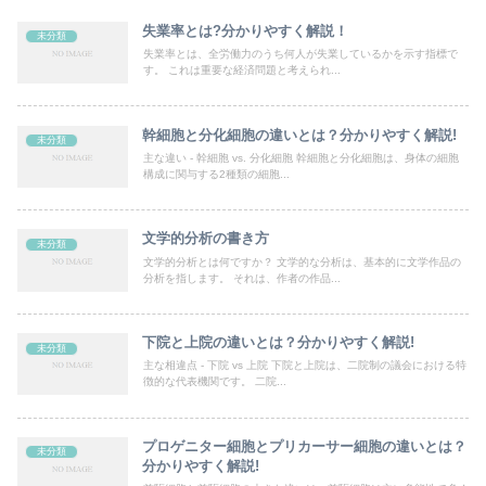
失業率とは?分かりやすく解説！
未分類
失業率とは、全労働力のうち何人が失業しているかを示す指標で
す。 これは重要な経済問題と考えられ...
幹細胞と分化細胞の違いとは？分かりやすく解説!
未分類
主な違い - 幹細胞 vs. 分化細胞 幹細胞と分化細胞は、身体の細胞
構成に関与する2種類の細胞...
文学的分析の書き方
未分類
文学的分析とは何ですか？ 文学的な分析は、基本的に文学作品の
分析を指します。 それは、作者の作品...
下院と上院の違いとは？分かりやすく解説!
未分類
主な相違点 - 下院 vs 上院 下院と上院は、二院制の議会における特
徴的な代表機関です。 二院...
プロゲニター細胞とプリカーサー細胞の違いとは？
未分類
分かりやすく解説!