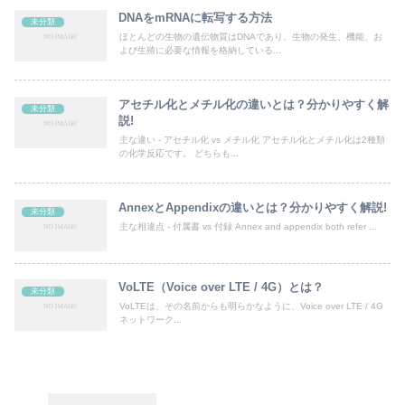
DNAをmRNAに転写する方法
未分類
ほとんどの生物の遺伝物質はDNAであり、生物の発生、機能、お
よび生殖に必要な情報を格納している...
アセチル化とメチル化の違いとは？分かりやすく解
未分類
説!
主な違い - アセチル化 vs メチル化 アセチル化とメチル化は2種類
の化学反応です。 どちらも...
AnnexとAppendixの違いとは？分かりやすく解説!
未分類
主な相違点 - 付属書 vs 付録 Annex and appendix both refer ...
VoLTE（Voice over LTE / 4G）とは？
未分類
VoLTEは、その名前からも明らかなように、Voice over LTE / 4G
ネットワーク...