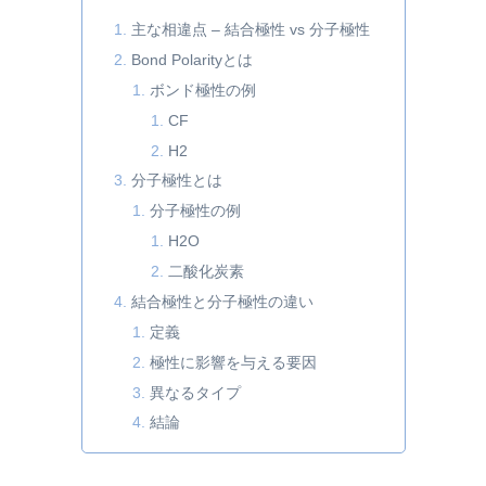
主な相違点 – 結合極性 vs 分子極性
Bond Polarityとは
ボンド極性の例
CF
H2
分子極性とは
分子極性の例
H2O
二酸化炭素
結合極性と分子極性の違い
定義
極性に影響を与える要因
異なるタイプ
結論