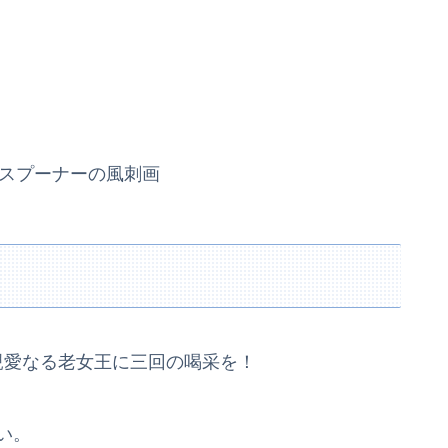
スプーナーの風刺画
親愛なる老女王に三回の喝采を！
い。