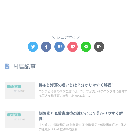
シェアする
関連記事
昆布と海藻の違いとは？分かりやすく解説!
未分類
コンブと海藻の大きな違いは、コンブが浅い海のコンブ林に生育す
る巨大な褐藻類の海藻であるのに対し...
低酸素と低酸素血症の違いとは？分かりやすく解
未分類
説!
主な違い - 低酸素症 vs 低酸素血症 低酸素症と低酸素血症は、体内
の組織レベルや血液中の酸素...