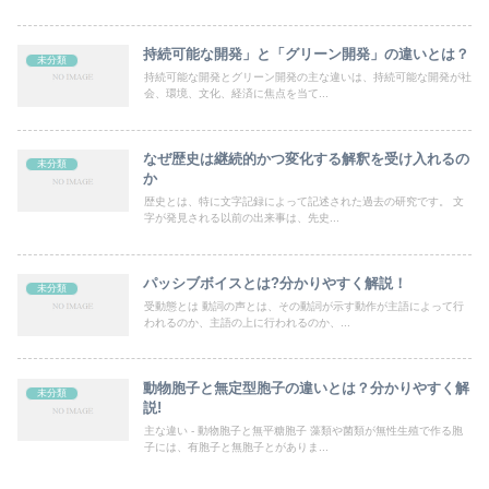
持続可能な開発」と「グリーン開発」の違いとは？
未分類
持続可能な開発とグリーン開発の主な違いは、持続可能な開発が社
会、環境、文化、経済に焦点を当て...
なぜ歴史は継続的かつ変化する解釈を受け入れるの
未分類
か
歴史とは、特に文字記録によって記述された過去の研究です。 文
字が発見される以前の出来事は、先史...
パッシブボイスとは?分かりやすく解説！
未分類
受動態とは 動詞の声とは、その動詞が示す動作が主語によって行
われるのか、主語の上に行われるのか、...
動物胞子と無定型胞子の違いとは？分かりやすく解
未分類
説!
主な違い - 動物胞子と無平糖胞子 藻類や菌類が無性生殖で作る胞
子には、有胞子と無胞子とがありま...