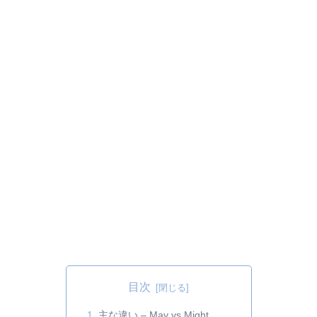
目次
主な違い – May vs Might