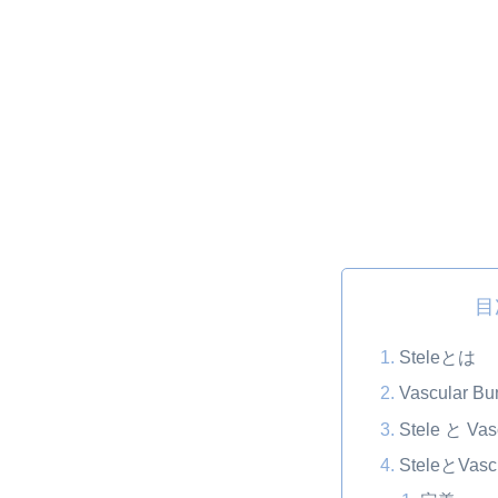
目
Steleとは
Vascular B
Stele と Va
SteleとVas