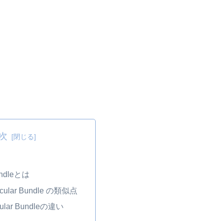
次
undleとは
scular Bundle の類似点
cular Bundleの違い