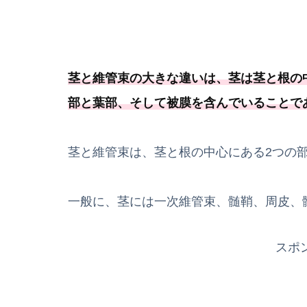
茎と維管束の大きな違いは、茎は茎と根の
部と葉部、
そして被膜を含んでいることで
茎と維管束は、茎と根の中心にある2つの
一般に、茎には一次維管束、髄鞘、周皮、
スポ