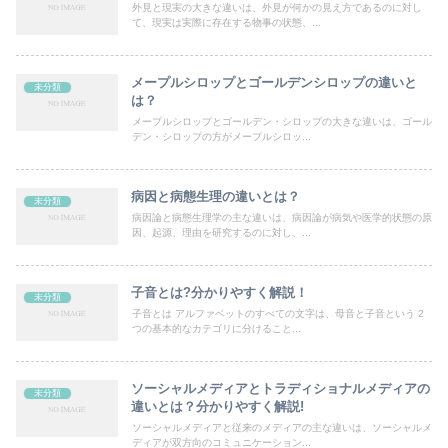
外見と現実の大きな違いは、外見が何かの見え方であるのに対し
て、現実は実際に存在する物事の状態、...
メープルシロップとゴールデンシロップの違いと
未分類
は？
メープルシロップとゴールデン・シロップの大きな違いは、ゴール
デン・シロップの方がメープルシロッ...
病因と病態生理の違いとは？
未分類
病因論と病態生理学の主な違いは、病因論が病気や医学的状態の原
因、起源、理由を研究するのに対し、...
子音とは?分かりやすく解説！
未分類
子音とは アルファベットのすべての文字は、母音と子音という 2
つの基本的なカテゴリに分けること...
ソーシャルメディアとトラディショナルメディアの
未分類
違いとは？分かりやすく解説!
ソーシャルメディアと従来のメディアの主な違いは、ソーシャルメ
ディアが双方向のコミュニケーション...