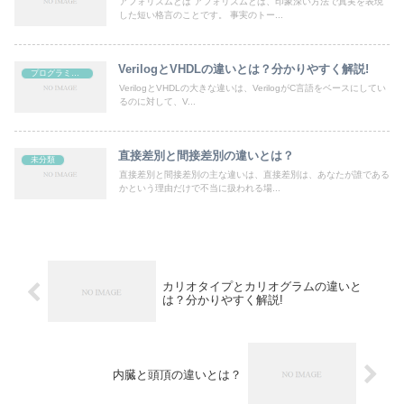
アフォリズムとは アフォリズムとは、印象深い方法で真実を表現
した短い格言のことです。 事実のトー...
VerilogとVHDLの違いとは？分かりやすく解説!
プログラミング
VerilogとVHDLの大きな違いは、VerilogがC言語をベースにしてい
るのに対して、V...
直接差別と間接差別の違いとは？
未分類
直接差別と間接差別の主な違いは、直接差別は、あなたが誰である
かという理由だけで不当に扱われる場...
カリオタイプとカリオグラムの違いと
は？分かりやすく解説!
内臓と頭頂の違いとは？