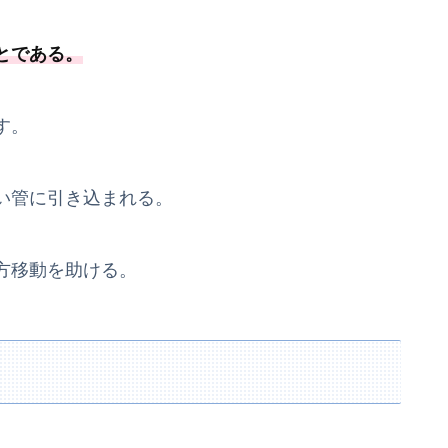
とである
。
す。
い管に引き込まれる。
方移動を助ける。