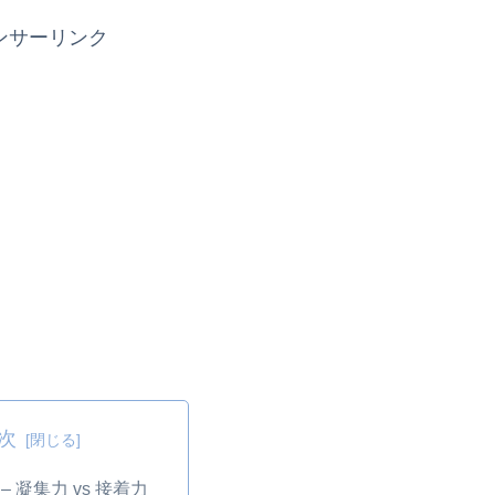
ンサーリンク
次
– 凝集力 vs 接着力