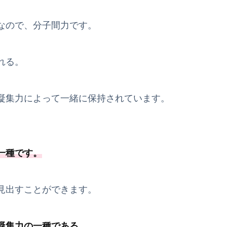
なので、分子間力です。
れる。
凝集力によって一緒に保持されています。
一種
です
。
見出すことができます。
凝集力の一種
である
。