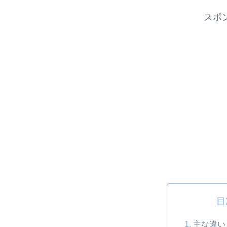
スポ
目
主な違い 