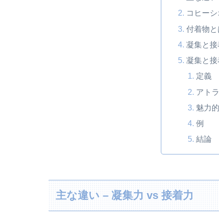
コヒーシ
付着物と
凝集と接
凝集と接
定義
アト
魅力
例
結論
主な違い – 凝集力 vs 接着力