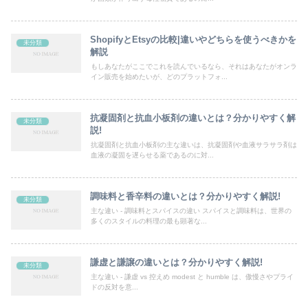
ShopifyとEtsyの比較|違いやどちらを使うべきかを
未分類
解説
もしあなたがここでこれを読んでいるなら、それはあなたがオンラ
イン販売を始めたいが、どのプラットフォ...
抗凝固剤と抗血小板剤の違いとは？分かりやすく解
未分類
説!
抗凝固剤と抗血小板剤の主な違いは、抗凝固剤や血液サラサラ剤は
血液の凝固を遅らせる薬であるのに対...
調味料と香辛料の違いとは？分かりやすく解説!
未分類
主な違い - 調味料とスパイスの違い スパイスと調味料は、世界の
多くのスタイルの料理の最も顕著な...
謙虚と謙譲の違いとは？分かりやすく解説!
未分類
主な違い - 謙虚 vs 控えめ modest と humble は、傲慢さやプライ
ドの反対を意...