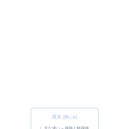
目次
主な違い – 躁病と軽躁病