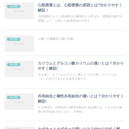
心筋梗塞とは、心筋梗塞の原因とは?分かりやすく
未分類
解説！
心筋梗塞とは？ 心筋梗塞は心臓発作とも呼ばれ、冠動脈の狭窄や
閉塞により、心筋への血液供給が不足す...
小腸と付属臓器 大腸と回腸 ...
未分類
カリウムとグルコン酸カリウムの違いとは？分かり
未分類
やすく解説!
主な違い - カリウムとグルコン酸カリウムの違い カリウムは、
「K」の文字で示される化学元素です...
共有結合と極性共有結合の違いとは？分かりやすく
未分類
解説!
主な相違点 - 共有結合と極性共有結合 化合物には、さまざまな種
類の化学結合があります。 共有結...
カボチャとカボチャの違いとは？分かりやすく解