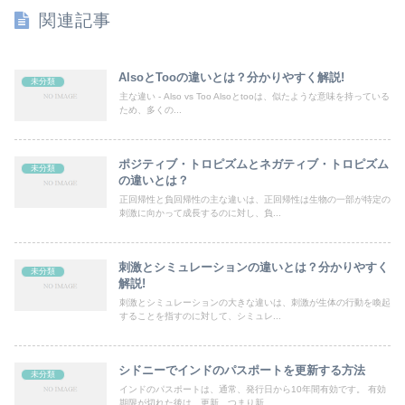
関連記事
AlsoとTooの違いとは？分かりやすく解説!
未分類
主な違い - Also vs Too Alsoとtooは、似たような意味を持っている
ため、多くの...
ポジティブ・トロピズムとネガティブ・トロピズム
未分類
の違いとは？
正回帰性と負回帰性の主な違いは、正回帰性は生物の一部が特定の
刺激に向かって成長するのに対し、負...
刺激とシミュレーションの違いとは？分かりやすく
未分類
解説!
刺激とシミュレーションの大きな違いは、刺激が生体の行動を喚起
することを指すのに対して、シミュレ...
シドニーでインドのパスポートを更新する方法
未分類
インドのパスポートは、通常、発行日から10年間有効です。 有効
期限が切れた後は、更新、つまり新...