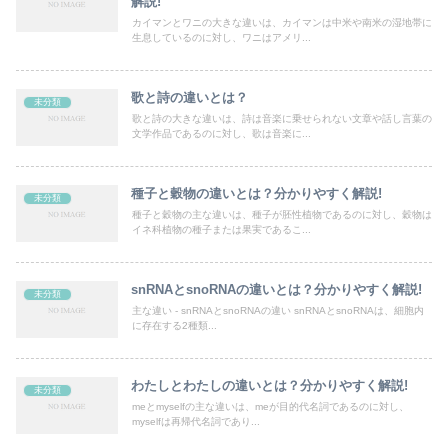
解説!
カイマンとワニの大きな違いは、カイマンは中米や南米の湿地帯に
生息しているのに対し、ワニはアメリ...
歌と詩の違いとは？
未分類
歌と詩の大きな違いは、詩は音楽に乗せられない文章や話し言葉の
文学作品であるのに対し、歌は音楽に...
種子と穀物の違いとは？分かりやすく解説!
未分類
種子と穀物の主な違いは、種子が胚性植物であるのに対し、穀物は
イネ科植物の種子または果実であるこ...
snRNAとsnoRNAの違いとは？分かりやすく解説!
未分類
主な違い - snRNAとsnoRNAの違い snRNAとsnoRNAは、細胞内
に存在する2種類...
わたしとわたしの違いとは？分かりやすく解説!
未分類
meとmyselfの主な違いは、meが目的代名詞であるのに対し、
myselfは再帰代名詞であり...