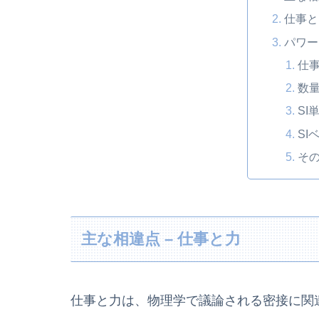
仕事と
パワー
仕
数
SI
SI
そ
主な相違点 – 仕事と力
仕事と力は、物理学で議論される密接に関