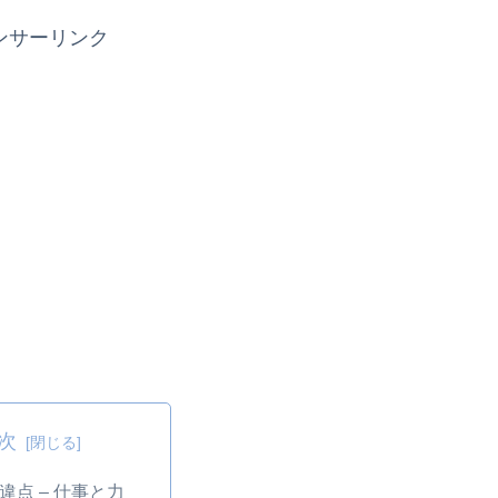
ンサーリンク
次
違点 – 仕事と力