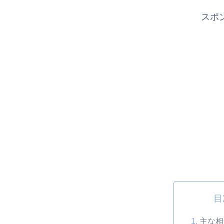
スポ
目
主な相