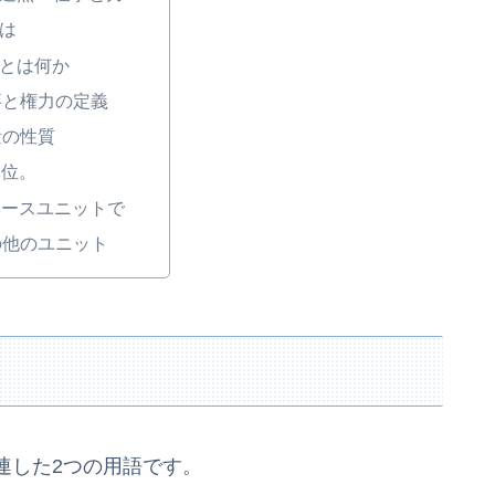
は
とは何か
事と権力の定義
量の性質
単位。
ベースユニットで
の他のユニット
連した2つの用語です。