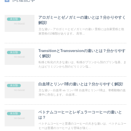
アロガミーとゼノガミーの違いとは？分かりやすく
未分類
解説!
主な違い - アロガミーとゼノガミーの違い 受粉には自家受粉と他
家受粉の2種類があります。 高等...
TransitionとTransversionの違いとは？分かりやす
未分類
く解説!
転移と転化の大きな違いは、転移がプリンから別のプリン塩基、ま
たはピリミジンから別のピリミジン塩...
白血球とリンパ球の違いとは？分かりやすく解説!
未分類
主な違い - 白血球 vs リンパ球 白血球とリンパ球は、脊椎動物の血
液中に存在します。 白血球...
ベトナムコーヒーとレギュラーコーヒーの違いと
未分類
は？
ベトナムコーヒーと普通のコーヒーの大きな違いは、ベトナムコー
ヒーは普通のコーヒーより苦味が強く...