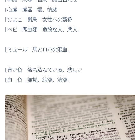
| 心臓｜臓器｜愛、情緒
| ひよこ｜雛鳥｜女性への蔑称
| ヘビ｜爬虫類｜危険な人、悪人。
| ミュール：馬とロバの混血。
| 青い色：落ち込んでいる、悲しい
| 白｜色｜無垢、純潔、清潔。